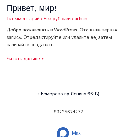
Привет, мир!
Привет,
мир!
1 комментарий
/
Без рубрики
/
admin
Добро пожаловать в WordPress. Это ваша первая
запись. Отредактируйте или удалите ее, затем
начинайте создавать!
Читать дальше »
г.Кемерово пр.Ленина 66(Б)
89235674277
Max