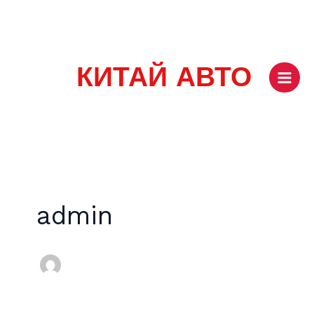
Перейти
Main
к
Men
содержимому
КИТАЙ АВТО
admin